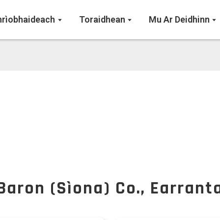
hrìobhaideach
Toraidhean
Mu Ar Deidhinn
Baron (Sìona) Co., Earrant