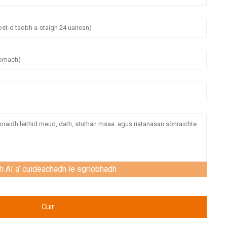
h AI a’ cuideachadh le sgrìobhadh
Cuir