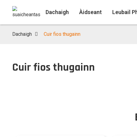
Dachaigh
Àidseant
Leubail P
Dachaigh
Cuir fios thugainn
Cuir fios thugainn