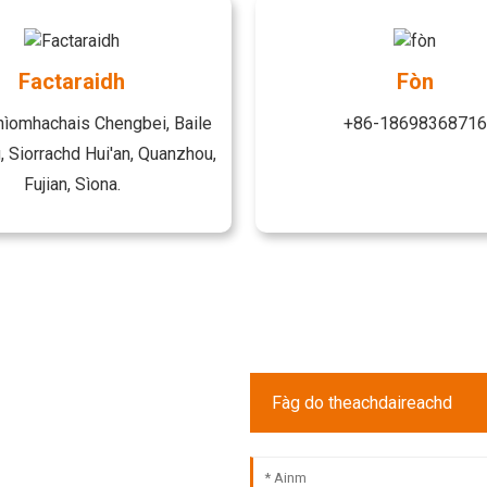
Factaraidh
Fòn
nìomhachais Chengbei, Baile
+86-18698368716
 Siorrachd Hui'an, Quanzhou,
Fujian, Sìona.
Fàg do theachdaireachd