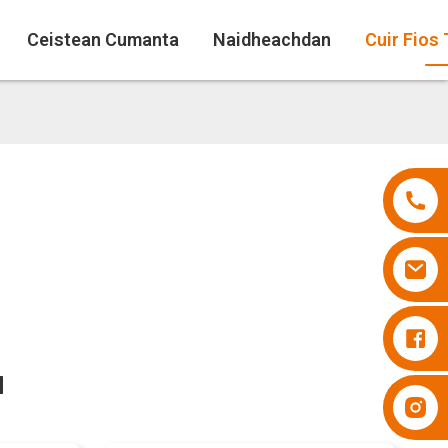
Ceistean Cumanta
Naidheachdan
Cuir Fios
Naipearan Besuper
a
Naipearan Besuper