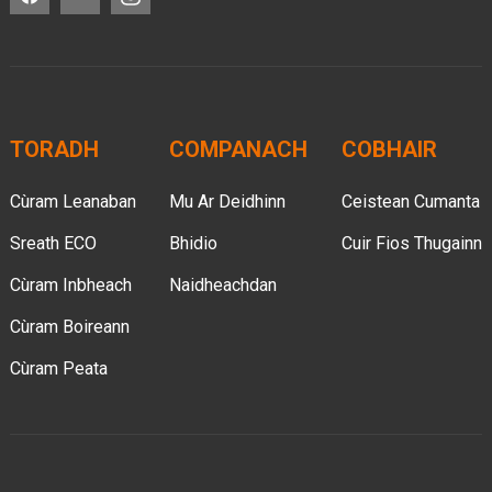
TORADH
COMPANACH
COBHAIR
Cùram Leanaban
Mu Ar Deidhinn
Ceistean Cumanta
Sreath ECO
Bhidio
Cuir Fios Thugainn
Cùram Inbheach
Naidheachdan
Cùram Boireann
Cùram Peata