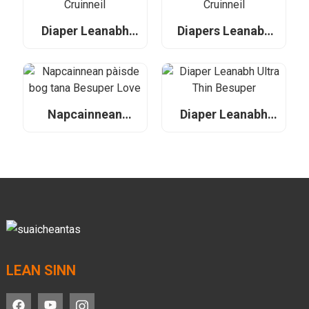
Diaper Leanabh
Diapers Leanabh
Besuper Premium
Besuper Eco airson
airson Luchd-reic,
Luchd-reic, Luchd-
Luchd-sgaoilidh
sgaoilidh, agus
agus OEMan
OEMan Cruinneil
Cruinneil
Napcainnean
Diaper Leanabh
pàisde bog tana
Ultra Thin Besuper
Besuper Love
LEAN SINN