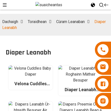
Dachaigh
Toraidhean
Cùram Leanaban
Diaper
Leanabh
Diaper Leanabh
Naipearan Besuper
Velona Cuddles
Baby Diaper
Diaper Leanabh
Roghainn Màthair
Naipearan Besuper
Besuper