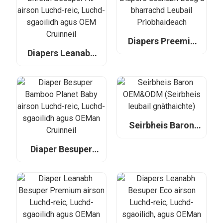
Diapers Preemie
OEM, Diapers
Diapers Leanabh
Leanabh Beag a
Ùr-bhreith Besuper
bharrachd Leubail
Air airson Luchd-
Prìobhaideach
reic, Luchd-
sgaoilidh agus
OEM Cruinneil
Seirbheis Baron
OEM&ODM
(Seirbheis leubail
Diaper Besuper
gnàthaichte)
Bamboo Planet
Baby airson Luchd-
reic, Luchd-
sgaoilidh agus
OEMan Cruinneil