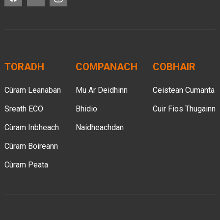
TORADH
COMPANACH
COBHAIR
Cùram Leanaban
Mu Ar Deidhinn
Ceistean Cumanta
Sreath ECO
Bhidio
Cuir Fios Thugainn
Cùram Inbheach
Naidheachdan
Cùram Boireann
Cùram Peata