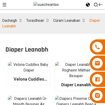
Dachaigh
Toraidhean
Cùram Leanaban
Diaper
Leanabh
Diaper Leanabh
Naipearan Besuper
Velona Cuddles
Baby Diaper
Diaper Leanabh
Roghainn Màthair
Naipearan Besuper
Besuper