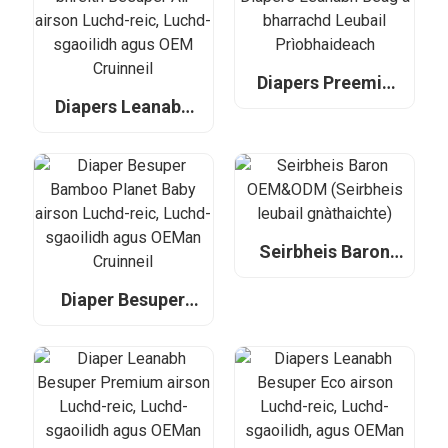
Diapers Preemie
OEM, Diapers
Diapers Leanabh
Leanabh Beag a
Ùr-bhreith Besuper
bharrachd Leubail
Air airson Luchd-
Prìobhaideach
reic, Luchd-
sgaoilidh agus
OEM Cruinneil
Seirbheis Baron
OEM&ODM
(Seirbheis leubail
Diaper Besuper
gnàthaichte)
Bamboo Planet
Baby airson Luchd-
reic, Luchd-
sgaoilidh agus
OEMan Cruinneil