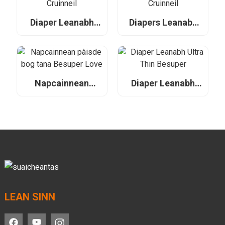
Diaper Leanabh
Diapers Leanabh
Besuper Premium
Besuper Eco airson
airson Luchd-reic,
Luchd-reic, Luchd-
Luchd-sgaoilidh
sgaoilidh, agus
agus OEMan
OEMan Cruinneil
Cruinneil
Napcainnean
Diaper Leanabh
pàisde bog tana
Ultra Thin Besuper
Besuper Love
LEAN SINN